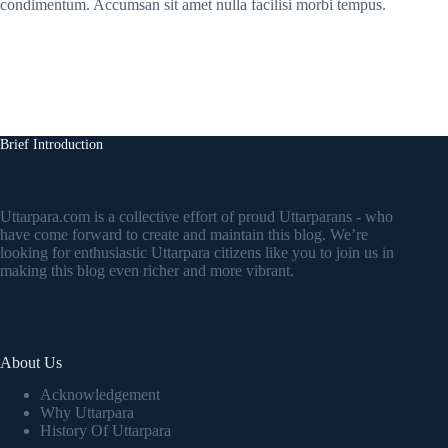
condimentum. Accumsan sit amet nulla facilisi morbi tempus.
Brief Introduction
Uttarpara.com is a collective effort of proud Uttarparans - who
have come forward to create and maintain this blog. We’re
looking for enthusiastic Uttarpara citizens like you to join us in
making this blog even richer and more vibrant.
About Us
Acknowledgement
Why Uttarpara
History Of Uttarpara