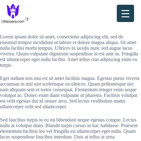
Skip
to
content
Privacy Policy
Lorem ipsum dolor sit amet, consectetur adipiscing elit, sed do
eiusmod tempor incididunt ut labore et dolore magna aliqua. Sit amet
nulla facilisi morbi tempus. Ultrices in iaculis nunc sed augue lacus
viverra. Quam vulputate dignissim suspendisse in est ante in. Fringilla
est ullamcorper eget nulla facilisi. Amet tellus cras adipiscing enim eu
turpis.
Eget nullam non nisi est sit amet facilisis magna. Egestas purus viverra
accumsan in nisl nisi scelerisque eu ultrices. Quam pellentesque nec
nam aliquam sem et tortor consequat. Elementum integer enim neque
volutpat ac. Donec enim diam vulputate ut pharetra. Facilisis volutpat
est velit egestas dui id ornare arcu. Sed lectus vestibulum mattis
ullamcorper velit sed ullamcorper.
Sed faucibus turpis in eu mi bibendum neque egestas congue. Lectus
nulla at volutpat diam. Blandit turpis cursus in hac habitasse. Praesent
elementum facilisis leo vel fringilla est ullamcorper eget nulla. Quam
lacus suspendisse faucibus interdum. Duis at tellus at urna